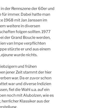
 in der Rennszene der 60er und
e für immer. Dabei hatte man
nce 1968 mit Jan Janssen im
dem weitere in diversen
chaften folgen sollten. 1977
 bei der Grand Boucle werden,
ien van Impe verpflichten
ppe stürzte er und aus einem
Lejeune wurde nichts.
iebzigern und frühen
en jener Zeit stammt der hier
erben war. Da er zuvor schon
tet war und diverse Indizien
en, fiel die Wahl u.a. auf ein
ben noch mit Alubolzen, wie es
 herrlicher Klassiker aus der
rstellung.