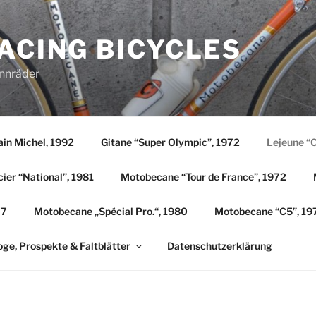
ACING BICYCLES
ennräder
ain Michel, 1992
Gitane “Super Olympic”, 1972
Lejeune “
ier “National”, 1981
Motobecane “Tour de France”, 1972
77
Motobecane „Spécial Pro.“, 1980
Motobecane “C5”, 19
oge, Prospekte & Faltblätter
Datenschutzerklärung