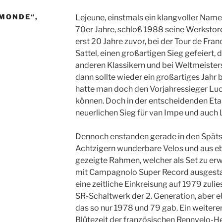
 MONDE“,
Lejeune, einstmals ein klangvoller Name
70er Jahre, schloß 1988 seine Werkstor
erst 20 Jahre zuvor, bei der Tour de Fra
Sattel, einen großartigen Sieg gefeiert, 
anderen Klassikern und bei Weltmeisters
dann sollte wieder ein großartiges Jahr
hatte man doch den Vorjahressieger Luc
können. Doch in der entscheidenden Eta
neuerlichen Sieg für van Impe und auch 
Dennoch enstanden gerade in den Späts
Achtzigern wunderbare Velos und aus eb
gezeigte Rahmen, welcher als Set zu erw
mit Campagnolo Super Record ausgestat
eine zeitliche Einkreisung auf 1979 zuliess
SR-Schaltwerk der 2. Generation, aber e
das so nur 1978 und 79 gab. Ein weiterer,
Blütezeit der französischen Rennvelo-He